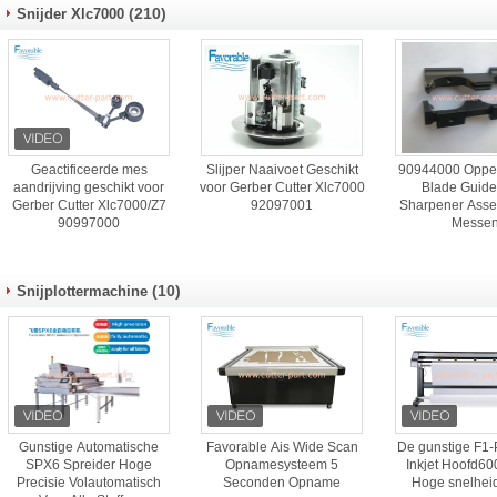
(210)
Snijder Xlc7000
Geactificeerde mes
Slijper Naaivoet Geschikt
90944000 Opper
aandrijving geschikt voor
voor Gerber Cutter Xlc7000
Blade Guide
Gerber Cutter Xlc7000/Z7
92097001
Sharpener Asse
90997000
Messe
(10)
Snijplottermachine
Gunstige Automatische
Favorable Ais Wide Scan
De gunstige F1-
SPX6 Spreider Hoge
Opnamesysteem 5
Inkjet Hoofd60
Precisie Volautomatisch
Seconden Opname
Hoge snelheid