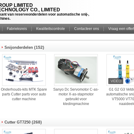
OUP LIMITED
CHNOLOGY CO., LIMITED
rikant van reserveonderdelen voor automatische snij-,
chines.
Fabrieksreis
Kwaliteitscontrole
Contacteer ons
Vraag een offer
(152)
Snijonderdelen
Onderhouds-kits MTK Spare
Sanyo Dc Servomotor C-as-
G1 G2 G3 Vetdo
parts Cutter parts voor auto
motor X-as-stapmotor
automatische sn
cutter machine
gebruikt voor
VT5000 VT7
kledingmachine
naaideel
(268)
Cutter GT7250