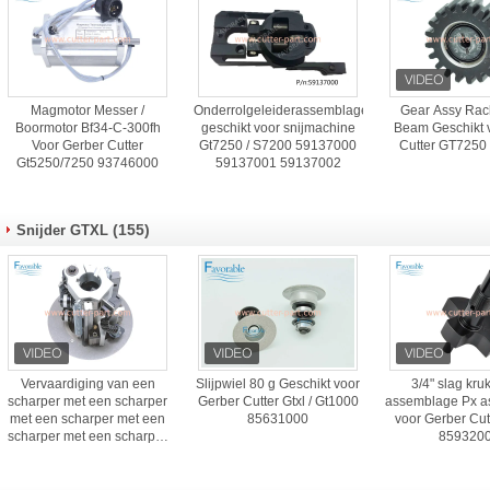
Magmotor Messer /
Onderrolgeleiderassemblage
Gear Assy Rac
Boormotor Bf34-C-300fh
geschikt voor snijmachine
Beam Geschikt 
Voor Gerber Cutter
Gt7250 / S7200 59137000
Cutter GT7250
Gt5250/7250 93746000
59137001 59137002
(155)
Snijder GTXL
Vervaardiging van een
Slijpwiel 80 g Geschikt voor
3/4" slag kr
scharper met een scharper
Gerber Cutter Gtxl / Gt1000
assemblage Px a
met een scharper met een
85631000
voor Gerber Cu
scharper met een scharper
859320
met een scharper met een
scharper met een scharper
met een scharper