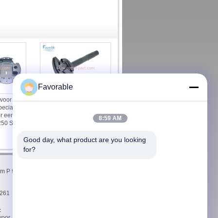
Favorable
voor een
Crank Shaft Crank Housing
peciaal
Assembly Geschikt voor
or een
snijmachine GT5250
8:59 AM
250 S5200
66469001
Good day, what product are you looking 
for?
Contacteer ons
mm P 90
Contacteer ons
Verzoek om een Citaat
E-Mail
0261
Sitemap
c
Mobiele site
voor