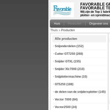
FAVORABLE GR
FAVORABLE TE
Wij zijn de Top 1 fab
plotter- en spreidma
Huis
Producten
Ongeveer ons
Thuis
Producten
Alle producten
Snijonderdelen
(152)
Cutter GT7250
(268)
Snijder GTXL
(155)
Snijder Xlc7000
(210)
Snijplottermachine
(10)
GT5250
(188)
de delen van de snijdersplotter
(145)
Vector 7000
(84)
Vector2500
(24)