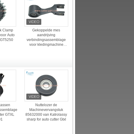
k Clamp
Gekoppelde mes
voor Auto
aandrijving
 GT5250
verbindingsassemblage
voor kledingmachine
Gt7250 54715000
ukassen
Nuttelozer de
ssemblage
Machinevervangstuk
tter GTXL
85632000 van Katrolassy
01
sharp for auto cutter Gtxl