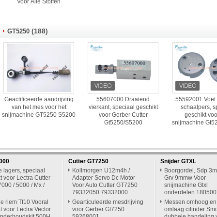
Voor Alle Stoffen
(188)
GT5250
Geactificeerde aandrijving
55607000 Draaiend
55592001 Voet 
van het mes voor het
vierkant, speciaal geschikt
schaalpers, s
snijmachine GT5250 S5200
voor Gerber Cutter
geschikt vo
Gt5250/S5200
snijmachine Gt5
7000
Cutter GT7250
Snijder GTXL
e lagers, speciaal
Kollmorgen U12m4h /
Boorgordel, Sdp 3
t voor Lectra Cutter
Adapter Servo Dc Motor
Grv 9mmw Voor
7000 / 5000 / Mx /
Voor Auto Cutter GT7250
snijmachine Gtxl
79332050 79332000
onderdelen 18050
e riem Tf10 Vooral
Gearticuleerde mesdrijving
Messen omhoog en
t voor Lectra Vector
voor Gerber Gt7250
omlaag cilinder Sm
onderhoudskit 500H
59268001
dubbele handeling 