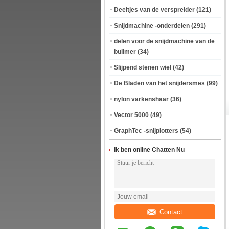
Deeltjes van de verspreider
(121)
Snijdmachine -onderdelen
(291)
delen voor de snijdmachine van de
bullmer
(34)
Slijpend stenen wiel
(42)
De Bladen van het snijdersmes
(99)
nylon varkenshaar
(36)
Vector 5000
(49)
GraphTec -snijplotters
(54)
Ik ben online Chatten Nu
Contact