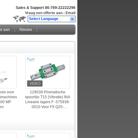
Sales & Support
86-769-22222296
Vraag een offerte aan
-
Email
Select Language
te aan
Nieuws
sis voor
129039 Prismatische
ijmachines
spoorlijn T15 (Vibratie) INA
000 MP
Lineaire lagers F -575938-
en
0010 Voor FX Q25-
snijdmachine