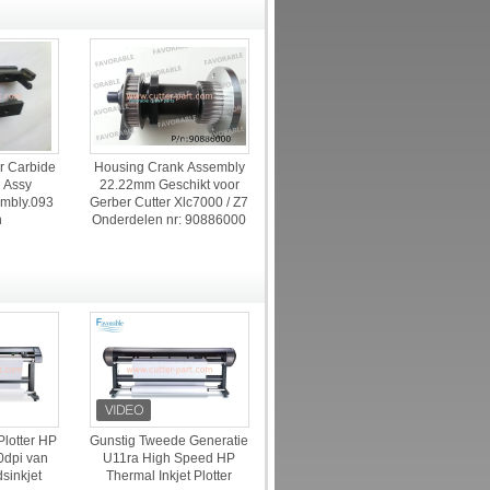
 Carbide
Housing Crank Assembly
 Assy
22.22mm Geschikt voor
mbly.093
Gerber Cutter Xlc7000 / Z7
n
Onderdelen nr: 90886000
Plotter HP
Gunstig Tweede Generatie
0dpi van
U11ra High Speed HP
sinkjet
Thermal Inkjet Plotter