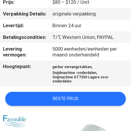
CONTACTEER
Prijs:
$80 – $120 / Unit
ONS
Verpakking Details:
originele verpakking
Levertijd:
Binnen 24 uur
NIEUWS
Betalingscondities:
T/T, Western Union, PAYPAL
VERZOEK
Levering
5000 eenheden/eenheden per
vermogen:
maand onderhandeld
OM EEN
Hoogtepunt:
,
gerber vervangstukken
CITAAT
,
Snijdmachine -onderdelen
Snijmachine GT7250 Lagers voor
onderdelen
SITEMAP
BESTE PRIJS
PRIVACY
POLICY