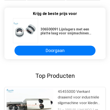
Krijg de beste prijs voor
306500091 Lijnlagers met een
platte laag voor snijmachines
GT7250
Doorgaan
Top Producten
45455000 Vierkant
draaiend voor industriële
slijpmachine voor kleding
GT7250
$1 – 1000.00 / Unit MOQ:1 eenheid/eenheden Negociate