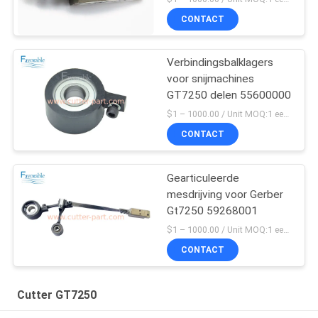
CONTACT
Verbindingsbalklagers
voor snijmachines
GT7250 delen 55600000
$1 – 1000.00 / Unit MOQ:1 eenheid/eenheden Negociate
CONTACT
Gearticuleerde
mesdrijving voor Gerber
Gt7250 59268001
$1 – 1000.00 / Unit MOQ:1 eenheid/eenheden Negociate
CONTACT
Cutter GT7250