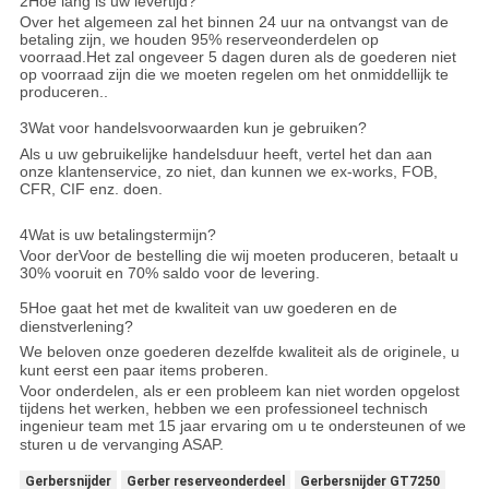
2Hoe lang is uw levertijd?
Over het algemeen zal het binnen 24 uur na ontvangst van de
betaling zijn, we houden 95% reserveonderdelen op
voorraad.Het zal ongeveer 5 dagen duren als de goederen niet
op voorraad zijn die we moeten regelen om het onmiddellijk te
produceren..
3Wat voor handelsvoorwaarden kun je gebruiken?
Als u uw gebruikelijke handelsduur heeft, vertel het dan aan
onze klantenservice, zo niet, dan kunnen we ex-works, FOB,
CFR, CIF enz. doen.
4Wat is uw betalingstermijn?
Voor de
r
Voor de bestelling die wij moeten produceren, betaalt u
30% vooruit en 70% saldo voor de levering.
5Hoe gaat het met de kwaliteit van uw goederen en de
dienstverlening?
We beloven onze goederen dezelfde kwaliteit als de originele, u
kunt eerst een paar items proberen.
Voor onderdelen, als er een probleem kan niet worden opgelost
tijdens het werken, hebben we een professioneel technisch
ingenieur team met 15 jaar ervaring om u te ondersteunen of we
sturen u de vervanging ASAP.
Gerbersnijder
Gerber reserveonderdeel
Gerbersnijder GT7250