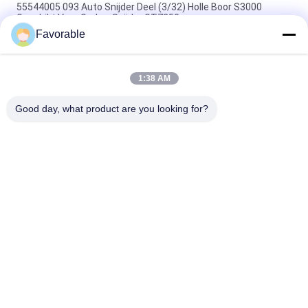
55544005 093 Auto Snijder Deel (3/32) Holle Boor S3000
Geschikt Voor Gerber Snijder GT7250
Favorable
Blue Gerber Cutter GT7250 Thomson Lager #SSE-M20-0PN-
WW 153500557
1:38 AM
465500367 Zeskant Nippel Messing FTG Wetherhead 3325X2
Voor Gerber Cutter GT7250
Good day, what product are you looking for?
populaire categorieën
Alle
Snijonderdelen
Cutter GT7250
Snijder GTXL
Snijder Xlc7000
Snijplottermachine
GT5250
De Delen Van De 
Vector 7000