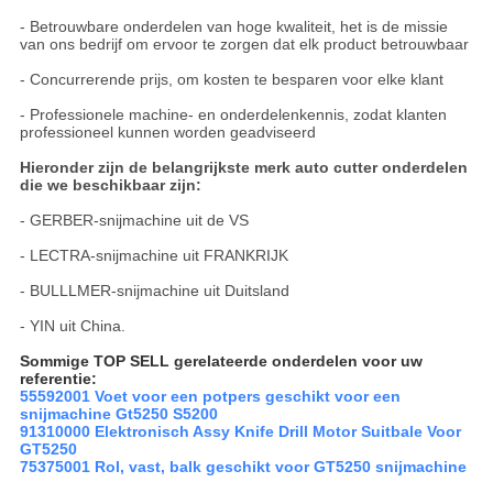
- Betrouwbare onderdelen van hoge kwaliteit, het is de missie
van ons bedrijf om ervoor te zorgen dat elk product betrouwbaar
- Concurrerende prijs, om kosten te besparen voor elke klant
- Professionele machine- en onderdelenkennis, zodat klanten
professioneel kunnen worden geadviseerd
Hieronder zijn de belangrijkste merk auto cutter onderdelen
die we beschikbaar zijn:
- GERBER-snijmachine uit de VS
- LECTRA-snijmachine uit FRANKRIJK
- BULLLMER-snijmachine uit Duitsland
- YIN uit China.
Sommige TOP SELL gerelateerde onderdelen voor uw
referentie:
55592001 Voet voor een potpers geschikt voor een
snijmachine Gt5250 S5200
91310000 Elektronisch Assy Knife Drill Motor Suitbale Voor
GT5250
75375001 Rol, vast, balk geschikt voor GT5250 snijmachine