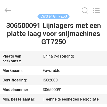
FAVORABLE
AUTOMATION
EQUIPMENT
CO.,LTD.
All
Cutter GT7250
Rights
Reserved.
306500091 Lijnlagers met een
HUIS
platte laag voor snijmachines
PRODUCTEN
GT7250
ONGEVEER
Plaats van
China (vasteland)
herkomst:
ONS
Merknaam:
Favorable
FABRIEKSREIS
Certificering:
ISO2000
Modelnummer:
306500091
KWALITEITSCONTROLE
Min. bestelaantal:
1 eenheid/eenheden Negociate