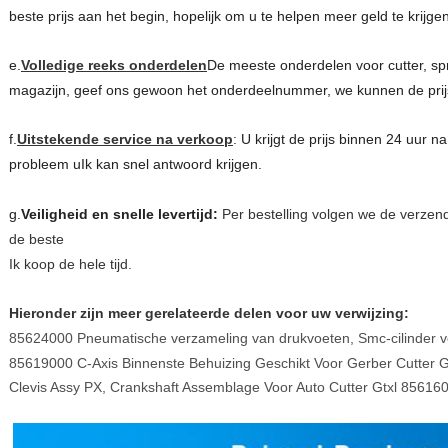
beste prijs aan het begin, hopelijk om u te helpen meer geld te krijge
e.
Volledige reeks onderdelen
De meeste onderdelen voor cutter, sp
magazijn, geef ons gewoon het onderdeelnummer, we kunnen de prijs
f.
Uitstekende service na verkoop
: U krijgt de prijs binnen 24 uur n
probleem u
Ik kan snel antwoord krijgen.
g.
Veiligheid en snelle levertijd:
Per bestelling volgen we de verze
de beste
Ik koop de hele tijd.
Hieronder zijn meer gerelateerde delen voor uw verwijzing:
85624000 Pneumatische verzameling van drukvoeten, Smc-cilinder 
85619000 C-Axis Binnenste Behuizing Geschikt Voor Gerber Cutter
Clevis Assy PX, Crankshaft Assemblage Voor Auto Cutter Gtxl 85616