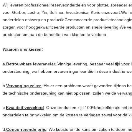
Wij leveren professioneel reserveonderdelen voor plotter, spreader e
voor Gerber, Lectra, Yin, Bullmer, Investronica, Kuris enzovoort.We h
onderdelen ontwerp en productieGeavanceerde productietechnologi
zorgen voor hooggekwalificeerde producten en snelle levering.We v
producten om aan de behoeften van klanten te voldoen..
Waarom ons kiezen:
a.
Betrouwbare leverancier
. Vinnige levering, bespaar veel tijd voor
ondersteuning, we hebben ervaren ingenieur die in deze industrie we
b.
Vervanging zeker.
: Als er een probleem wordt gevonden tijdens h
de technische ondersteuning kan niet oplossen, zullen we de vervang
c.
Kwaliteit verzekerd
: Onze producten zijn 100% hetzelfde als het or
onderdelen te ontwikkelen om de kosten te verlagen zowel voor de kla
d.
Concurrerende prijs
: We koesteren de kans om zaken te doen me