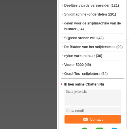
Deeltjes van de verspreider
(121)
Snijdmachine -onderdelen
(291)
delen voor de snijdmachine van de
bullmer
(34)
Slijpend stenen wiel
(42)
De Bladen van het snijdersmes
(99)
nylon varkenshaar
(36)
Vector 5000
(49)
GraphTec -snijplotters
(54)
Ik ben online Chatten Nu
Contact