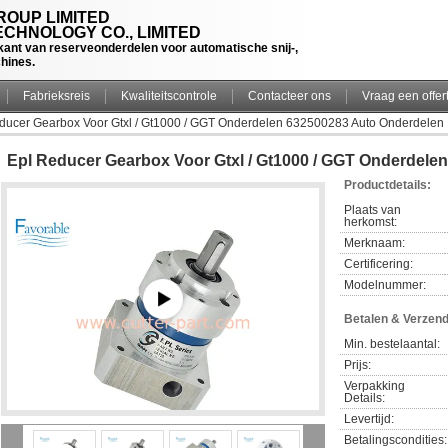
OUP LIMITED
CHNOLOGY CO., LIMITED
rikant van reserveonderdelen voor automatische snij-,
chines.
Fabrieksreis
Kwaliteitscontrole
Contacteer ons
Vraag een offer
ducer Gearbox Voor Gtxl / Gt1000 / GGT Onderdelen 632500283 Auto Onderdelen
Epl Reducer Gearbox Voor Gtxl / Gt1000 / GGT Onderdele
Productdetails:
Plaats van 
herkomst:
Merknaam:
Certificering:
Modelnummer:
Betalen & Verzen
Min. bestelaantal:
Prijs:
Verpakking 
Details:
Levertijd:
Betalingscondities: