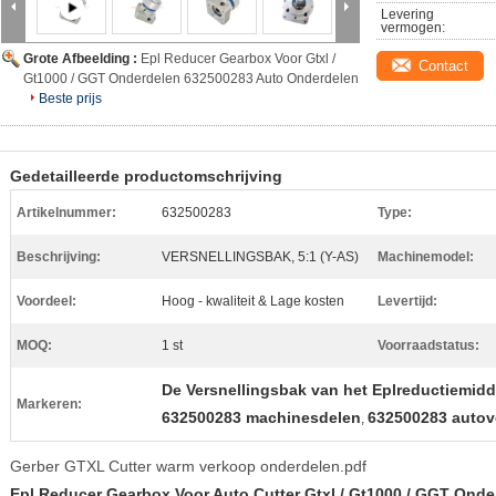
Levering 
vermogen:
Grote Afbeelding :
Epl Reducer Gearbox Voor Gtxl /
Contact
Gt1000 / GGT Onderdelen 632500283 Auto Onderdelen
Beste prijs
Gedetailleerde productomschrijving
Artikelnummer:
632500283
Type:
Beschrijving:
VERSNELLINGSBAK, 5:1 (Y-AS)
Machinemodel:
Voordeel:
Hoog - kwaliteit & Lage kosten
Levertijd:
MOQ:
1 st
Voorraadstatus:
De Versnellingsbak van het Eplreductiemidd
Markeren:
632500283 machinesdelen
632500283 auto
,
Gerber GTXL Cutter warm verkoop onderdelen.pdf
Epl Reducer Gearbox Voor Auto Cutter Gtxl / Gt1000 / GGT Ond