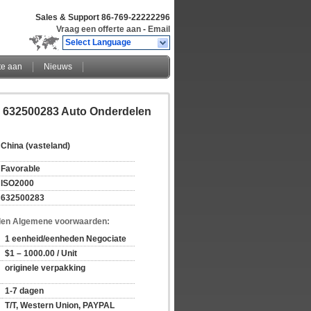
Sales & Support
86-769-22222296
Vraag een offerte aan
-
Email
Select Language
te aan
Nieuws
n 632500283 Auto Onderdelen
China (vasteland)
Favorable
ISO2000
632500283
den Algemene voorwaarden:
1 eenheid/eenheden Negociate
$1 – 1000.00 / Unit
originele verpakking
1-7 dagen
T/T, Western Union, PAYPAL