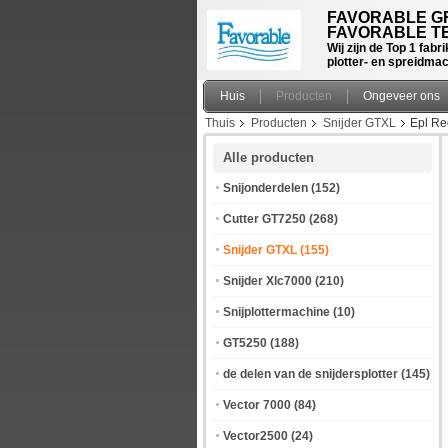
FAVORABLE GR
FAVORABLE TE
Wij zijn de Top 1 fab
plotter- en spreidma
Huis
Producten
Ongeveer ons
Thuis
Producten
Snijder GTXL
Epl Re
Alle producten
Snijonderdelen
(152)
Cutter GT7250
(268)
Snijder GTXL
(155)
Snijder Xlc7000
(210)
Snijplottermachine
(10)
GT5250
(188)
de delen van de snijdersplotter
(145)
Vector 7000
(84)
Vector2500
(24)