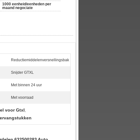
1000 eenheid/eenheden per 
maand negociate
Reductiemiddelenversnellingsbak
Snijder GTXL
Met binnen 24 uur
Met voorraad
el voor Gtxl
,
vervangstukken
erdelen 632500283 Auto