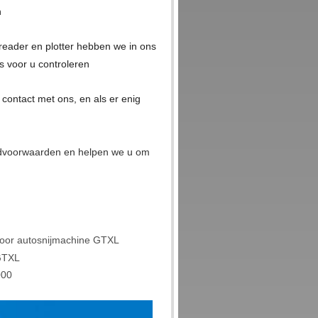
n
reader en plotter hebben we in ons
 voor u controleren
a contact met ons, en als er enig
ndvoorwaarden en helpen we u om
voor autosnijmachine GTXL
 GTXL
000