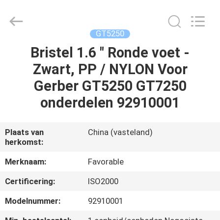
FAVORABLE
AUTOMATION
EQUIPMENT
CO.,LTD.
All
GT5250
Rights
Reserved.
Bristel 1.6 " Ronde voet -
HUIS
Zwart, PP / NYLON Voor
PRODUCTEN
Gerber GT5250 GT7250
onderdelen 92910001
ONGEVEER
ONS
Plaats van
China (vasteland)
herkomst:
FABRIEKSREIS
Merknaam:
Favorable
Certificering:
ISO2000
KWALITEITSCONTROLE
Modelnummer:
92910001