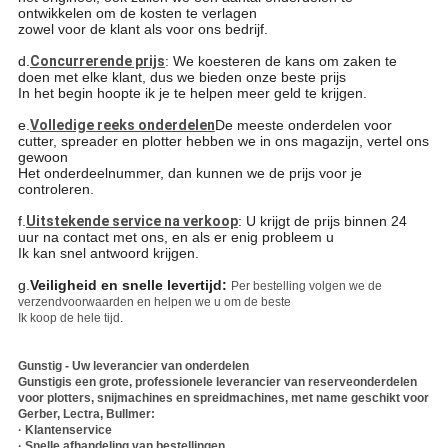
ontwikkelen om de kosten te verlagen
zowel voor de klant als voor ons bedrijf.
d.
Concurrerende prijs
: We koesteren de kans om zaken te
doen met elke klant, dus we bieden onze beste prijs
In het begin hoopte ik je te helpen meer geld te krijgen.
e.
Volledige reeks onderdelen
De meeste onderdelen voor
cutter, spreader en plotter hebben we in ons magazijn, vertel ons
gewoon
Het onderdeelnummer, dan kunnen we de prijs voor je
controleren.
f.
Uitstekende service na verkoop
: U krijgt de prijs binnen 24
uur na contact met ons, en als er enig probleem u
Ik kan snel antwoord krijgen.
g.
Veiligheid en snelle levertijd:
Per bestelling volgen we de
verzendvoorwaarden en helpen we u om de beste
Ik koop de hele tijd.
Gunstig - Uw leverancier van onderdelen
Gunstig
is een grote, professionele leverancier van reserveonderdelen
voor plotters, snijmachines en spreidmachines, met name geschikt voor
Gerber, Lectra, Bullmer:
· Klantenservice
· Snelle afhandeling van bestellingen