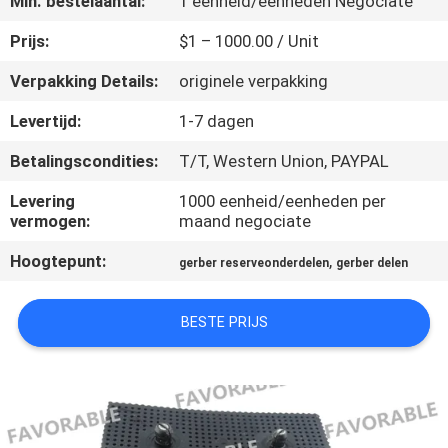
Min. bestelaantal:
1 eenheid/eenheden Negociate
CONTACTEER
ONS
Prijs:
$1 – 1000.00 / Unit
Verpakking Details:
originele verpakking
NIEUWS
Levertijd:
1-7 dagen
Betalingscondities:
T/T, Western Union, PAYPAL
VERZOEK
OM EEN
Levering
1000 eenheid/eenheden per
vermogen:
maand negociate
CITAAT
Hoogtepunt:
,
gerber reserveonderdelen
gerber delen
SITEMAP
BESTE PRIJS
PRIVACY
POLICY