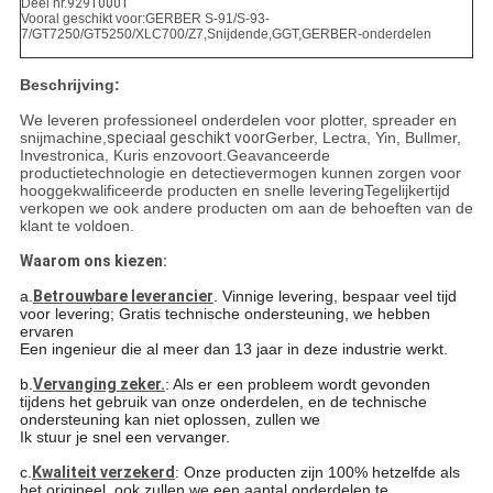
Deel nr.
92910001
Vooral geschikt voor:GERBER S-91/S-93-
7/GT7250/GT5250/XLC700/Z7,Snijdende,GGT,GERBER-onderdelen
Beschrijving:
We leveren professioneel onderdelen voor plotter, spreader en
snijmachine,
speciaal geschikt voor
Gerber, Lectra, Yin, Bullmer,
Investronica, Kuris enzovoort.Geavanceerde
productietechnologie en detectievermogen kunnen zorgen voor
hooggekwalificeerde producten en snelle leveringTegelijkertijd
verkopen we ook andere producten om aan de behoeften van de
klant te voldoen.
Waarom ons kiezen:
a.
Betrouwbare leverancier
. Vinnige levering, bespaar veel tijd
voor levering; Gratis technische ondersteuning, we hebben
ervaren
Een ingenieur die al meer dan 13 jaar in deze industrie werkt.
b.
Vervanging zeker.
: Als er een probleem wordt gevonden
tijdens het gebruik van onze onderdelen, en de technische
ondersteuning kan niet oplossen, zullen we
Ik stuur je snel een vervanger.
c.
Kwaliteit verzekerd
: Onze producten zijn 100% hetzelfde als
het origineel, ook zullen we een aantal onderdelen te