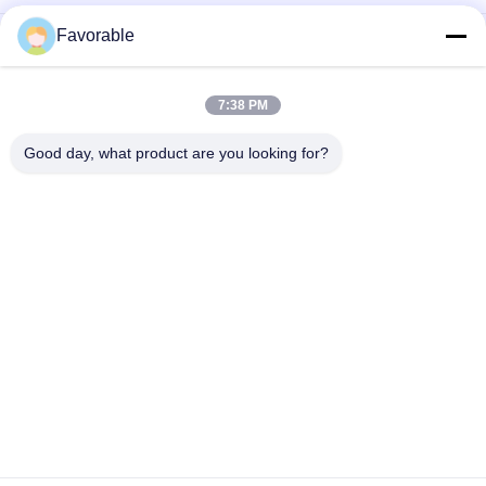
Favorable
Witte smeermiddel met veelvuldige vloeistof met PTFE,
Renolit ST80 Speciaal geschikt voor GT5250 GT7250 Deel
596500005
7:38 PM
Transducer, KI, ASSY, SHORT CABLE 0240-00281 Voor GT5250
Z7 onderdelen 75282002
Good day, what product are you looking for?
populaire categorieën
Alle
Snijonderdelen
Cutter GT7250
Snijder GTXL
Snijder Xlc7000
Snijplottermachine
GT5250
De Delen Van De 
Vector 7000
Snijdersplotter