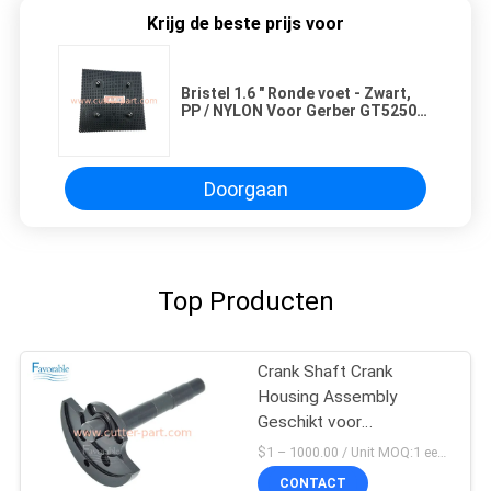
Krijg de beste prijs voor
Bristel 1.6 " Ronde voet - Zwart,
PP / NYLON Voor Gerber GT5250
GT7250 onderdelen 92910001
Doorgaan
Top Producten
Crank Shaft Crank
Housing Assembly
Geschikt voor
snijmachine GT5250
$1 – 1000.00 / Unit MOQ:1 eenheid/eenheden Negociate
66469001
CONTACT