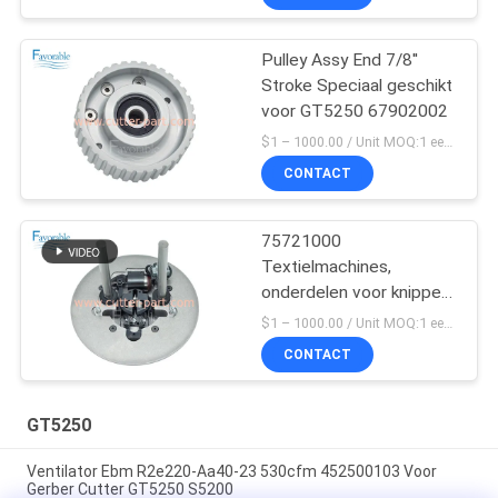
Pulley Assy End 7/8''
Stroke Speciaal geschikt
voor GT5250 67902002
$1 – 1000.00 / Unit MOQ:1 eenheid/eenheden Negociate
CONTACT
75721000
Textielmachines,
onderdelen voor knippers
GT5250
$1 – 1000.00 / Unit MOQ:1 eenheid/eenheden Negociate
CONTACT
GT5250
Ventilator Ebm R2e220-Aa40-23 530cfm 452500103 Voor
Gerber Cutter GT5250 S5200