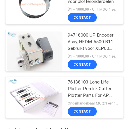
voor plotteronderdelen
Infinity AE2
$1 – 1000.00 / Unit MOQ:1 eenheid/eenheden Negociate
CONTACT
94718000 UP Encoder
Assy, HEDM-5500 B11
Gebruikt voor XLP60
assemblage
$1 – 1000.00 / Unit MOQ:1 eenheid/eenheden Negociate
CONTACT
76188103 Long Life
Plotter Pen Ink Cutter
Plotter Parts For AP
Plotter
Onderhandelbaar MOQ:1 eenheid/eenheden Negociate
CONTACT