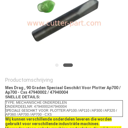
Productomschrijving
Mes Drag , 90 Graden Speciaal Geschikt Voor Plotter Ap700 /
Ap700 - Cxs 47940002 / 47940004
SNELLE DETAILS:
TYPE: MECHANISCHE ONDERDELEN
ONDERDEELNR: 47940002/47940004
SPECIALE GESCHIKT VOOR
: PLOTTER AP100 / AP110 / AP300 / AP320 /
AP360 / AP700 / AP700 - CXS
Wij kunnen verschillende onderdelen leveren die worden
gebruikt voor verschillende industriële machines.