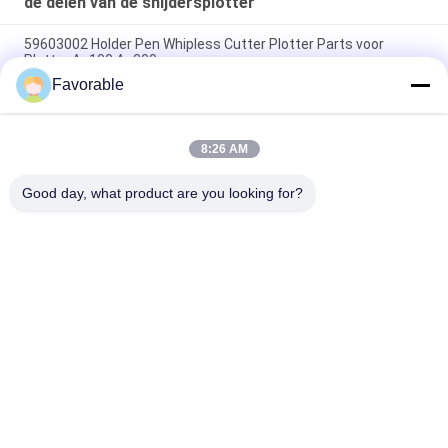
de delen van de snijdersplotter
59603002 Holder Pen Whipless Cutter Plotter Parts voor
Plotter Ap100 Ap300
Favorable
77685000 Nip Roller Assy, Cutter Plotter onderdelen voor
Cutter Plotter Infinity
8:26 AM
86128050 Y AXIS motor geschikt voor Gerber Infinity Cutter
Plotter
Good day, what product are you looking for?
populaire categorieën
Alle
Snijonderdelen
Cutter GT7250
Snijder GTXL
Snijder Xlc7000
Snijplottermachine
GT5250