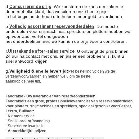
d.
Concurrerende prijs
: We koesteren de kans om zaken te
doen met elke klant, dus we citeren onze beste prijs
in het begin, in de hoop u te helpen meer geld te verdienen.
e.
Volledig assortiment reserveonderdelen
: De meeste
onderdelen voor snijmachines, spreiders en plotters hebben we
op voorraad, vertel ons gewoon
het onderdeelnummer, we kunnen de prijs voor u controleren.
f.
Uitstekende after-sales service
: U ontvangt de prijs binnen
24 uur na contact met ons, en als er een probleem is, kunt u
snel antwoord krijgen
g.
Veiligheid & snelle levertijd:
Per bestelling volgen we de
verzendvoorwaarden en helpen we u om de beste
aankoop de hele tijd.
Favorable - Uw leverancier van reserveonderdelen
Favorable
is een grote, professioneleleverancier van reserveonderdelen
voor plotters, snijmachines en spreiders, speciaal geschikt voorGerber,
Lectra, Bullmer:
· Klantenservice
· Snelle orderafhandeling
· Superieure kwaliteit
· Aantrekkelijke prijzen