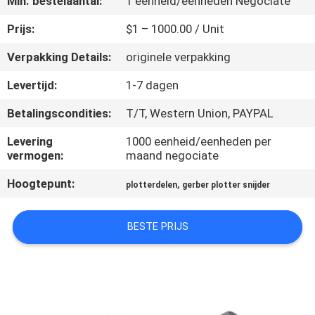
Min. bestelaantal:
1 eenheid/eenheden Negociate
CONTACTEER
ONS
Prijs:
$1 – 1000.00 / Unit
Verpakking Details:
originele verpakking
NIEUWS
Levertijd:
1-7 dagen
Betalingscondities:
T/T, Western Union, PAYPAL
VERZOEK
OM EEN
Levering
1000 eenheid/eenheden per
vermogen:
maand negociate
CITAAT
Hoogtepunt:
,
plotterdelen
gerber plotter snijder
SITEMAP
BESTE PRIJS
PRIVACY
POLICY