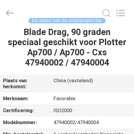
FAVORABLE
AUTOMATION
EQUIPMENT
CO.,LTD.
All
De delen van de snijdersplotter
Rights
Reserved.
Blade Drag, 90 graden
HUIS
speciaal geschikt voor Plotter
PRODUCTEN
Ap700 / Ap700 - Cxs
47940002 / 47940004
ONGEVEER
ONS
Plaats van
China (vasteland)
herkomst:
FABRIEKSREIS
Merknaam:
Favorable
Certificering:
ISO2000
KWALITEITSCONTROLE
Modelnummer:
47940002/47940004