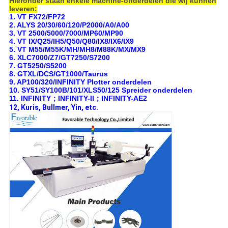
Hieronder staan enkele machine-onderdelen die wij kunnen
leveren:
1. VT FX72/FP72
2. ALYS 20/30/60/120/P2000/A0/A00
3. VT 2500/5000/7000/MP60/MP90
4. VT IX/Q25/IH5/Q50/Q80/IX8/IX6/IX9
5. VT M55/M55K/MH/MH8/M88K/MX/MX9
6. XLC7000/Z7/GT7250/S7200
7. GT5250/S5200
8. GTXL/DCS/GT1000/Taurus
9. AP100/320/INFINITY Plotter onderdelen
10. SY51/SY100B/101/XLS50/125 Spreider onderdelen
11. INFINITY；INFINITY-II；INFINITY-AE2
12, Kuris, Bullmer, Yin, etc.