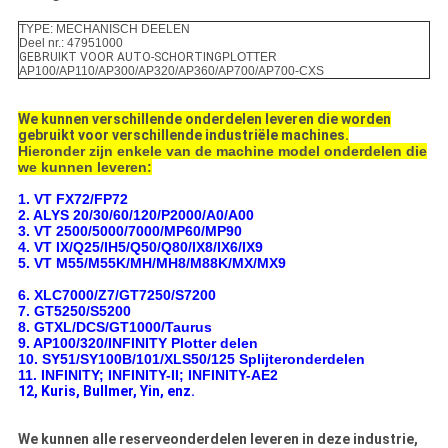
TYPE: MECHANISCH DEELEN
Deel nr.: 47951000
GEBRUIKT VOOR AUTO-SCHORTING
PLOTTER
AP100/AP110/AP300/AP320/AP360/AP700/AP700-CXS
We kunnen verschillende onderdelen leveren die worden
gebruikt voor verschillende industriële machines.
Hieronder zijn enkele van de machine model onderdelen die
we kunnen leveren:
1. VT FX72/FP72
2. ALYS 20/30/60/120/P2000/A0/A00
3. VT 2500/5000/7000/MP60/MP90
4. VT IX/Q25/IH5/Q50/Q80/IX8/IX6/IX9
5. VT M55/M55K/MH/MH8/M88K/MX/MX9
6. XLC7000/Z7/GT7250/S7200
7. GT5250/S5200
8. GTXL/DCS/GT1000/Taurus
9. AP100/320/INFINITY Plotter delen
10. SY51/SY100B/101/XLS50/125 Splijteronderdelen
11. INFINITY; INFINITY-II; INFINITY-AE2
12, Kuris, Bullmer, Yin, enz.
We kunnen alle reserveonderdelen leveren in deze industrie,