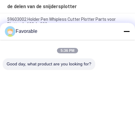
de delen van de snijdersplotter
59603002 Holder Pen Whipless Cutter Plotter Parts voor
Plotter Ap100 Ap300
Favorable
77685000 Nip Roller Assy, Cutter Plotter onderdelen voor
Cutter Plotter Infinity
5:36 PM
86128050 Y AXIS motor geschikt voor Gerber Infinity Cutter
Plotter
Good day, what product are you looking for?
populaire categorieën
Alle
Snijonderdelen
Cutter GT7250
Snijder GTXL
Snijder Xlc7000
Snijplottermachine
GT5250