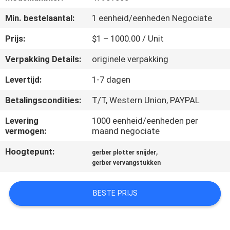
CONTACTEER
Min. bestelaantal:
1 eenheid/eenheden Negociate
ONS
Prijs:
$1 – 1000.00 / Unit
NIEUWS
Verpakking Details:
originele verpakking
Levertijd:
1-7 dagen
VERZOEK
Betalingscondities:
T/T, Western Union, PAYPAL
OM EEN
CITAAT
Levering
1000 eenheid/eenheden per
vermogen:
maand negociate
Hoogtepunt:
,
SITEMAP
gerber plotter snijder
gerber vervangstukken
PRIVACY
BESTE PRIJS
POLICY