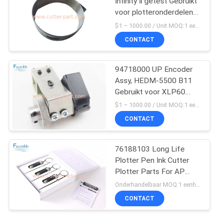
Infinity Ii getest Gebruikt
voor plotteronderdelen
Infinity AE2
$1 – 1000.00 / Unit MOQ:1 eenheid/eenheden Negociate
CONTACT
94718000 UP Encoder
Assy, HEDM-5500 B11
Gebruikt voor XLP60
assemblage
$1 – 1000.00 / Unit MOQ:1 eenheid/eenheden Negociate
CONTACT
76188103 Long Life
Plotter Pen Ink Cutter
Plotter Parts For AP
Plotter
Onderhandelbaar MOQ:1 eenheid/eenheden Negociate
CONTACT