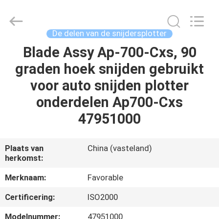
FAVORABLE
AUTOMATION
EQUIPMENT
CO.,LTD.
All
De delen van de snijdersplotter
Rights
Reserved.
Blade Assy Ap-700-Cxs, 90
HUIS
graden hoek snijden gebruikt
PRODUCTEN
voor auto snijden plotter
onderdelen Ap700-Cxs
ONGEVEER
47951000
ONS
Plaats van
China (vasteland)
herkomst:
FABRIEKSREIS
Merknaam:
Favorable
KWALITEITSCONTROLE
Certificering:
ISO2000
Modelnummer:
47951000