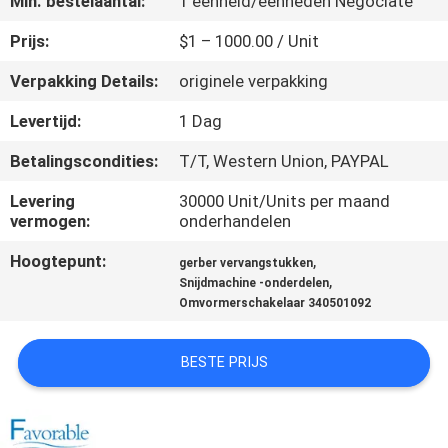
Min. bestelaantal:
1 eenheid/eenheden Negociate
CONTACTEER
ONS
Prijs:
$1 – 1000.00 / Unit
Verpakking Details:
originele verpakking
NIEUWS
Levertijd:
1 Dag
Betalingscondities:
T/T, Western Union, PAYPAL
VERZOEK
OM EEN
Levering
30000 Unit/Units per maand
vermogen:
onderhandelen
CITAAT
Hoogtepunt:
,
gerber vervangstukken
,
Snijdmachine -onderdelen
SITEMAP
Omvormerschakelaar 340501092
PRIVACY
BESTE PRIJS
POLICY