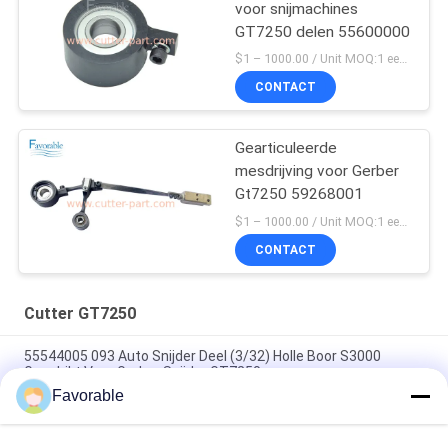
voor snijmachines
GT7250 delen 55600000
$1 – 1000.00 / Unit MOQ:1 eenheid/eenheden Negociate
CONTACT
Gearticuleerde
mesdrijving voor Gerber
Gt7250 59268001
$1 – 1000.00 / Unit MOQ:1 eenheid/eenheden Negociate
CONTACT
Cutter GT7250
55544005 093 Auto Snijder Deel (3/32) Holle Boor S3000
Geschikt Voor Gerber Snijder GT7250
Favorable
Blue Gerber Cutter GT7250 Thomson Lager #SSE-M20-0PN-
WW 153500557