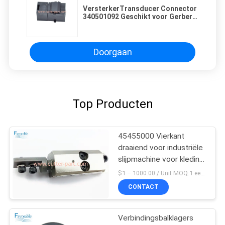
VersterkerTransducer Connector
340501092 Geschikt voor Gerber
Auto Cutter GT7250
Doorgaan
Top Producten
45455000 Vierkant
draaiend voor industriële
slijpmachine voor kleding
GT7250
$1 – 1000.00 / Unit MOQ:1 eenheid/eenheden Negociate
CONTACT
Verbindingsbalklagers