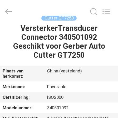
FAVORABLE
AUTOMATION
EQUIPMENT
CO.,LTD.
All
Cutter GT7250
Rights
Reserved.
VersterkerTransducer
HUIS
Connector 340501092
PRODUCTEN
Geschikt voor Gerber Auto
Cutter GT7250
ONGEVEER
ONS
Plaats van
China (vasteland)
herkomst:
FABRIEKSREIS
Merknaam:
Favorable
Certificering:
ISO2000
KWALITEITSCONTROLE
Modelnummer:
340501092